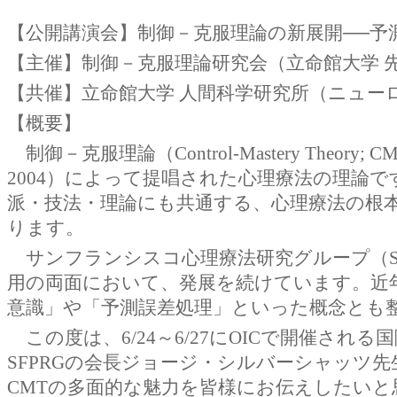
【公開講演会】制御－克服理論の新展開──予
【主催】制御－克服理論研究会（⽴命館⼤学 
【共催】⽴命館⼤学 ⼈間科学研究所（ニュー
【概要】
制御－克服理論（Control-Mastery Theo
2004）によって提唱された⼼理療法の理論
派・技法・理論にも共通する、⼼理療法の根
ります。
サンフランシスコ⼼理療法研究グループ（S
⽤の両⾯において、発展を続けています。近
意識」や「予測誤差処理」といった概念とも
この度は、6/24～6/27にOICで開催される国際学会Soc
SFPRGの会長ジョージ・シルバーシャッツ
CMTの多面的な魅力を皆様にお伝えしたいと