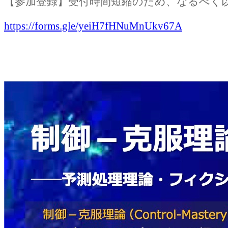
【参加登録】受付時間短縮のため、なるべく
https://forms.gle/yeiH7fHNuMnUkv67A